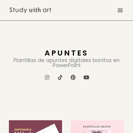
Ir
al
contenido
APUNTES
Plantillas de apuntes digitales bonitos en
PowerPoint
I
T
P
Y
n
i
i
o
s
k
n
u
t
t
t
t
a
o
e
u
g
k
r
b
r
e
e
a
s
m
t