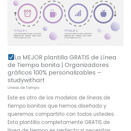
MEJOR
plantilla
GRATIS
de
Línea
de
Tiempo
La MEJOR plantilla GRATIS de Línea
bonita
de Tiempo bonita | Organizadores
|
gráficos 100% personalizables –
Organizadores
studywithart
gráficos
Líneas de Tiempo
100%
Este es otro de los modelos de líneas de
personalizables
tiempo bonitas que hemos diseñado y
–
queremos compartirlo con todos ustedes.
studywithart
Esta plantilla completamente GRATIS de
línea de tiempo es perfecta si necesitas