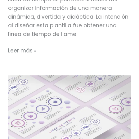
organizar información de una manera
dinámica, divertida y didáctica. La intención
al diseñar esta plantilla fue obtener una
línea de tiempo de llame
Leer más »
Plantillas
GRATIS
editables
de
línea
de
tiempo