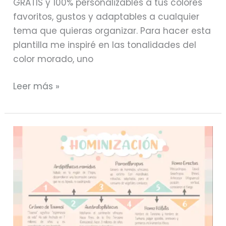
GRATIS y 100% personalizables a tus colores
favoritos, gustos y adaptables a cualquier
tema que quieras organizar. Para hacer esta
plantilla me inspiré en las tonalidades del
color morado, uno
Leer más »
▷
Plantilla
GRATIS:
Línea
de
tiempo
con