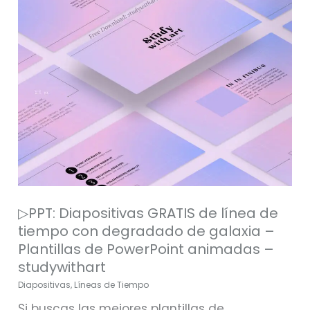
de
tiempo
con
degradado
de
galaxia
–
Plantillas
de
PowerPoint
▷PPT: Diapositivas GRATIS de línea de
animadas
tiempo con degradado de galaxia –
–
Plantillas de PowerPoint animadas –
studywithart
studywithart
Diapositivas
,
Líneas de Tiempo
Si buscas las mejores plantillas de