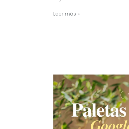
Leer más »
Paletas
de
colores
bonitas
para
personalizar
Google