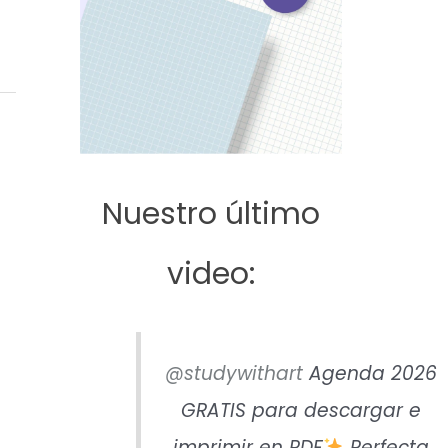
Nuestro último
video:
@studywithart
Agenda 2026
GRATIS para descargar e
imprimir en PDF
Perfecta