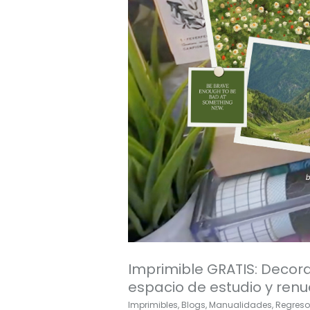
tu
espacio
de
estudio
y
renueva
tu
motivación
Imprimible GRATIS: Decora
espacio de estudio y renu
Imprimibles
,
Blogs
,
Manualidades
,
Regreso