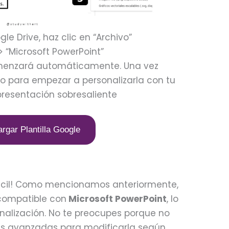
le Drive, haz clic en “Archivo”
> “Microsoft PowerPoint”
comenzará automáticamente. Una vez
to para empezar a personalizarla con tu
presentación sobresaliente
rgar Plantilla Google
 fácil! Como mencionamos anteriormente,
 compatible con
Microsoft PowerPoint
, lo
onalización. No te preocupes porque no
as avanzadas para modificarla según