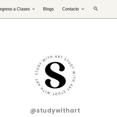
Buscar
egreso a Clases
Blogs
Contacto
@studywithart