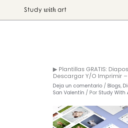
Ir
al
contenido
▶ Plantillas GRATIS: Diapo
Descargar Y/o Imprimir –
Deja un comentario
/
Blogs
,
Di
San Valentín
/ Por
Study With 