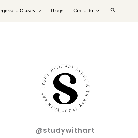
Buscar
egreso a Clases
Blogs
Contacto
@studywithart