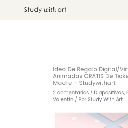
Ir
al
contenido
Idea De Regalo Digital/vir
Animadas GRATIS De Ticket
Madre – Studywithart
2 comentarios
/
Diapositivas
,
Valentín
/ Por
Study With Art