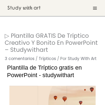
Ir
T
P
I
Y
al
i
i
n
o
contenido
k
n
s
u
T
t
t
T
▷ Plantilla GRATIS De Tríptico
o
e
a
u
Creativo Y Bonito En PowerPoint
k
r
g
b
– Studywithart
e
r
e
3 comentarios
/
Trípticos
/ Por
Study With Art
s
a
Plantilla de Tríptico gratis en
t
m
PowerPoint - studywithart