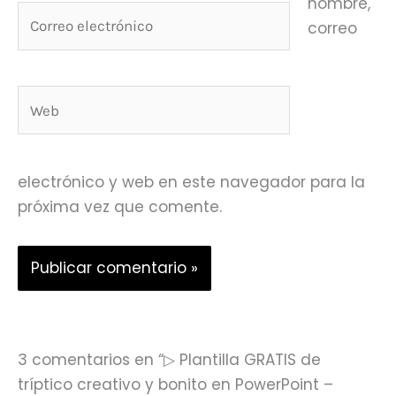
nombre,
Correo
correo
electrónico
Web
electrónico y web en este navegador para la
próxima vez que comente.
3 comentarios en “▷ Plantilla GRATIS de
tríptico creativo y bonito en PowerPoint –