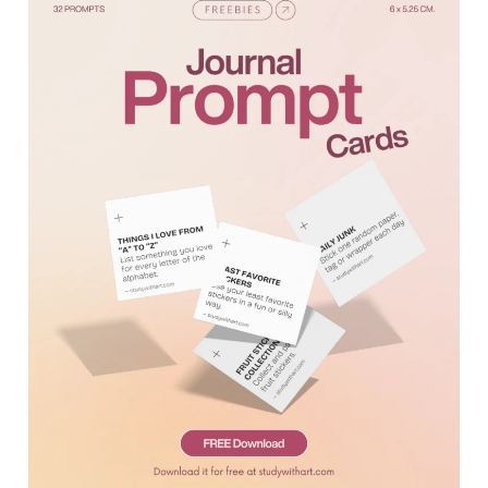
GRATIS:
Journal
Prompt
Cards
para
journaling
creativo
2026
|
studywithart