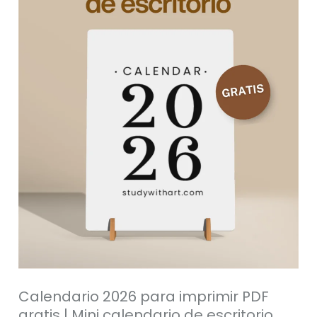
PDF
gratis
|
Mini
calendario
de
escritorio
minimalista
Calendario 2026 para imprimir PDF
gratis | Mini calendario de escritorio