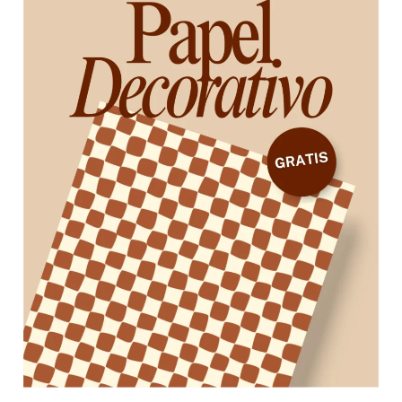
para
imprimir:
Descarga
gratis
Papel
Decorativo
gratuito
[PDF]
2026