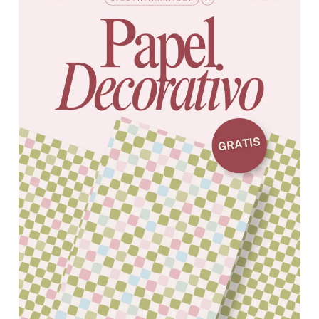
Decorativo
para
Imprimir
GRATIS
2026
|
Ideal
para
Journaling
y
Manualidades