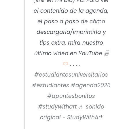
(link en mi bio) PD: Para ver
el contenido de la agenda,
el paso a paso de cómo
descargarla/imprimirla y
tips extra, mira nuestro
último video en YouTube 🗒
. . . .
#estudiantesuniversitarios
#estudiantes
#agenda2026
#apuntesbonitos
#studywithart
♬ sonido
original - StudyWithArt