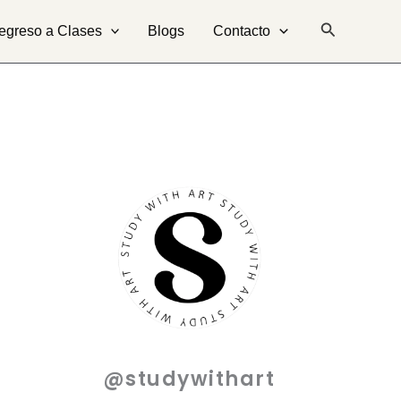
Buscar
egreso a Clases
Blogs
Contacto
@studywithart