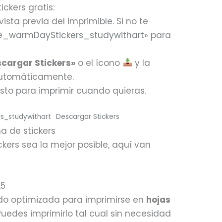
ckers gratis:
ista previa del imprimible. Si no te
e_warmDayStickers_studywithart
» para
cargar Stickers»
o el ícono
y la
utomáticamente.
 listo para imprimir cuando quieras.
rs_studywithart
Descargar Stickers
a de stickers
ckers sea la mejor posible, aquí van
A5
ido optimizada para imprimirse en
hojas
 Puedes imprimirlo tal cual sin necesidad