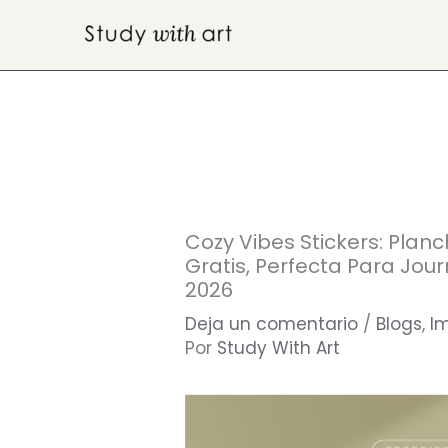
Ir
al
contenido
Cozy Vibes Stickers: Plan
Gratis, Perfecta Para Jou
2026
Deja un comentario
/
Blogs
,
I
Por
Study With Art