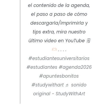
el contenido de la agenda,
el paso a paso de cómo
descargarla/imprimirla y
tips extra, mira nuestro
último video en YouTube 🗒
. . . .
#estudiantesuniversitarios
#estudiantes
#agenda2026
#apuntesbonitos
#studywithart
♬ sonido
original - StudyWithArt