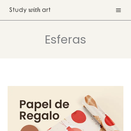
Ir
al
contenido
Esferas
GRATIS:
Imprime
Papel
de
Regalo
Navideño