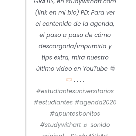
GRATIS, en studywithart.com
(link en mi bio) PD: Para ver
el contenido de la agenda,
el paso a paso de cómo
descargarla/imprimirla y
tips extra, mira nuestro
último video en YouTube 🗒
. . . .
#estudiantesuniversitarios
#estudiantes
#agenda2026
#apuntesbonitos
#studywithart
♬ sonido