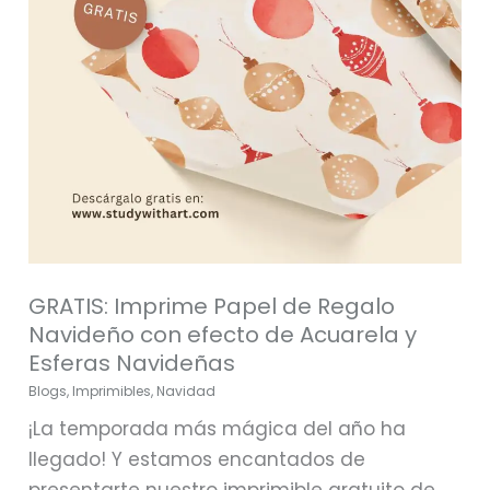
con
efecto
de
Acuarela
y
Esferas
Navideñas
GRATIS: Imprime Papel de Regalo
Navideño con efecto de Acuarela y
Esferas Navideñas
Blogs
,
Imprimibles
,
Navidad
¡La temporada más mágica del año ha
llegado! Y estamos encantados de
presentarte nuestro imprimible gratuito de