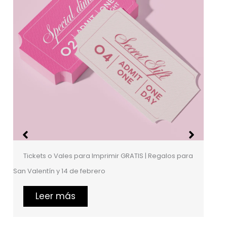
▶ Plantillas GRATIS: Diapositivas Inspiradas En Google |
Para Descargar y/o Imprimir – studywithart
per
Leer más