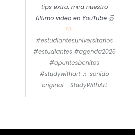
tips extra, mira nuestro
último video en YouTube 🗒
. . . .
#estudiantesuniversitarios
#estudiantes
#agenda2026
#apuntesbonitos
#studywithart
♬ sonido
original - StudyWithArt