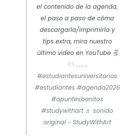
el contenido de la agenda,
el paso a paso de cómo
descargarla/imprimirla y
tips extra, mira nuestro
último video en YouTube 🗒
. . . .
#estudiantesuniversitarios
#estudiantes
#agenda2026
#apuntesbonitos
#studywithart
♬ sonido
original - StudyWithArt