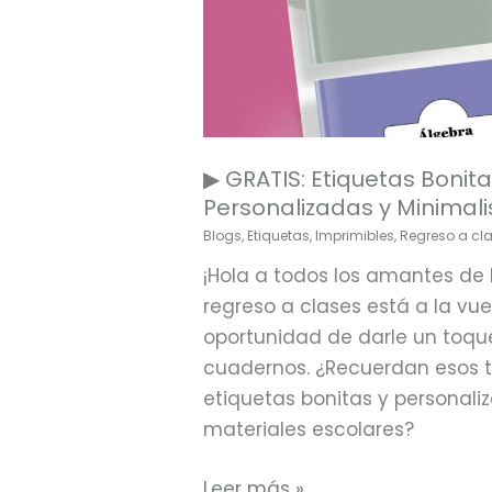
▶ GRATIS: Etiquetas Bonit
Personalizadas y Minimali
Blogs
,
Etiquetas
,
Imprimibles
,
Regreso a cl
¡Hola a todos los amantes de l
regreso a clases está a la vuel
oportunidad de darle un toqu
cuadernos. ¿Recuerdan esos ti
etiquetas bonitas y personali
materiales escolares?
Leer más »