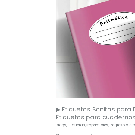
para
cuadernos
ovaladas
▶ Etiquetas Bonitas para 
Etiquetas para cuaderno
Blogs
,
Etiquetas
,
Imprimibles
,
Regreso a cl