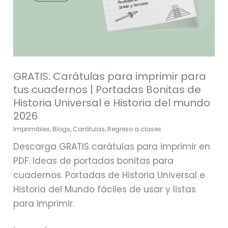
de
Historia
Universal
e
Historia
GRATIS: Carátulas para imprimir para
del
tus cuadernos | Portadas Bonitas de
mundo
Historia Universal e Historia del mundo
2026
2026
Imprimibles
,
Blogs
,
Carátulas
,
Regreso a clases
Descarga GRATIS carátulas para imprimir en
PDF. Ideas de portadas bonitas para
cuadernos. Portadas de Historia Universal e
Historia del Mundo fáciles de usar y listas
para imprimir.