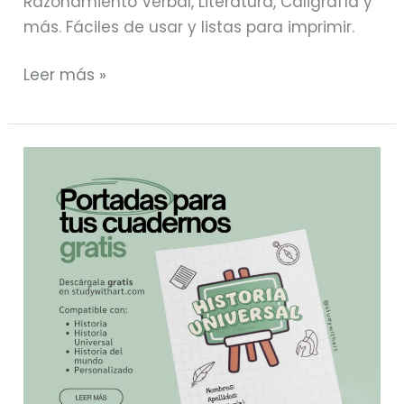
Razonamiento Verbal, Literatura, Caligrafía y
más. Fáciles de usar y listas para imprimir.
Leer más »
GRATIS:
Carátulas
para
imprimir
para
tus
cuadernos
|
Portadas
Bonitas