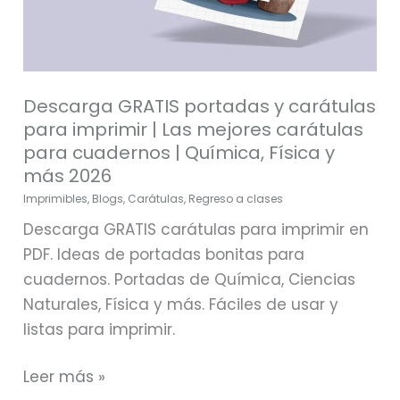
para
cuadernos
|
Química,
Descarga GRATIS portadas y carátulas
Física
para imprimir | Las mejores carátulas
y
para cuadernos | Química, Física y
más
más 2026
2026
Imprimibles
,
Blogs
,
Carátulas
,
Regreso a clases
Descarga GRATIS carátulas para imprimir en
PDF. Ideas de portadas bonitas para
cuadernos. Portadas de Química, Ciencias
Naturales, Física y más. Fáciles de usar y
listas para imprimir.
Leer más »