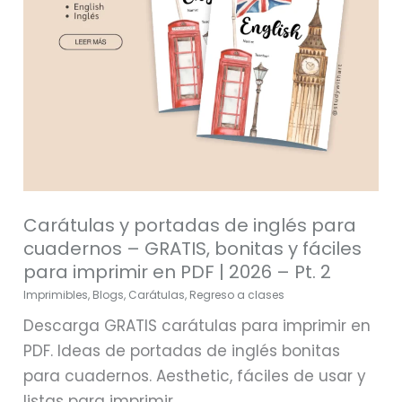
–
GRATIS,
bonitas
y
fáciles
para
imprimir
en
Carátulas y portadas de inglés para
PDF
cuadernos – GRATIS, bonitas y fáciles
|
para imprimir en PDF | 2026 – Pt. 2
2026
Imprimibles
,
Blogs
,
Carátulas
,
Regreso a clases
–
Pt.
Descarga GRATIS carátulas para imprimir en
2
PDF. Ideas de portadas de inglés bonitas
para cuadernos. Aesthetic, fáciles de usar y
listas para imprimir.