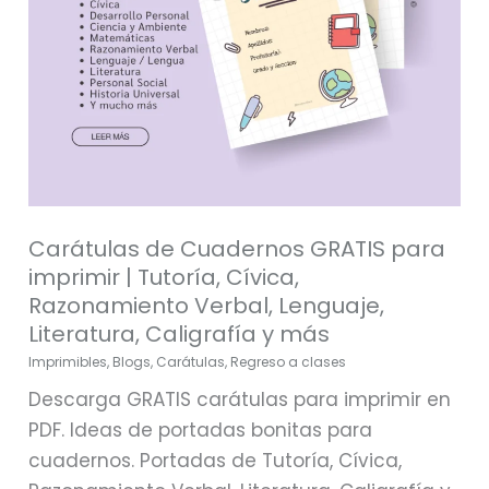
Tutoría,
Cívica,
Razonamiento
Verbal,
Lenguaje,
Literatura,
Caligrafía
y
Carátulas de Cuadernos GRATIS para
más
imprimir | Tutoría, Cívica,
Razonamiento Verbal, Lenguaje,
Literatura, Caligrafía y más
Imprimibles
,
Blogs
,
Carátulas
,
Regreso a clases
Descarga GRATIS carátulas para imprimir en
PDF. Ideas de portadas bonitas para
cuadernos. Portadas de Tutoría, Cívica,