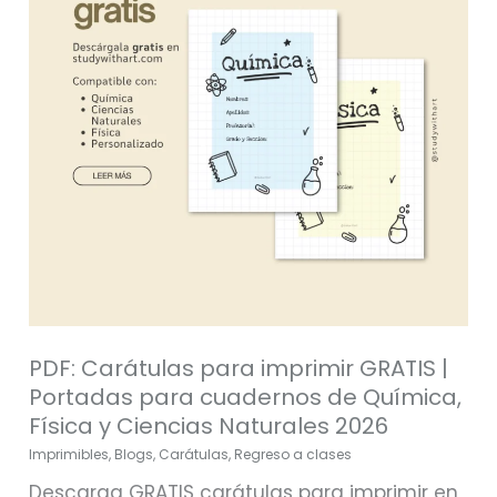
GRATIS
|
Portadas
para
cuadernos
de
Química,
Física
y
Ciencias
Naturales
PDF: Carátulas para imprimir GRATIS |
2026
Portadas para cuadernos de Química,
Física y Ciencias Naturales 2026
Imprimibles
,
Blogs
,
Carátulas
,
Regreso a clases
Descarga GRATIS carátulas para imprimir en