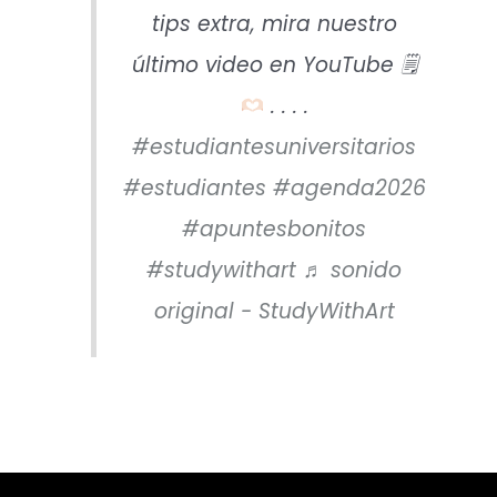
tips extra, mira nuestro
último video en YouTube 🗒
. . . .
#estudiantesuniversitarios
#estudiantes
#agenda2026
#apuntesbonitos
#studywithart
♬ sonido
original - StudyWithArt