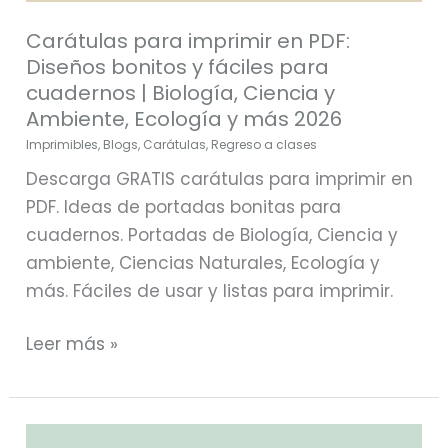
y
Carátulas para imprimir en PDF:
Ambiente,
Diseños bonitos y fáciles para
Ecología
cuadernos | Biología, Ciencia y
y
Ambiente, Ecología y más 2026
más
Imprimibles
,
Blogs
,
Carátulas
,
Regreso a clases
2026
Descarga GRATIS carátulas para imprimir en
PDF. Ideas de portadas bonitas para
cuadernos. Portadas de Biología, Ciencia y
ambiente, Ciencias Naturales, Ecología y
más. Fáciles de usar y listas para imprimir.
Leer más »