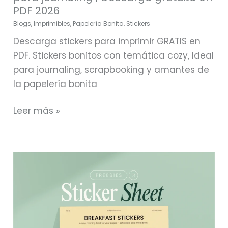
PDF 2026
Blogs
,
Imprimibles
,
Papelería Bonita
,
Stickers
Descarga stickers para imprimir GRATIS en
PDF. Stickers bonitos con temática cozy, Ideal
para journaling, scrapbooking y amantes de
la papelería bonita
Leer más »
Plancha
de
stickers
decorativos
para