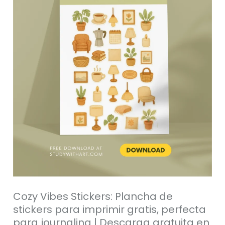
stickers
para
imprimir
gratis,
perfecta
para
journaling
|
Descarga
gratuita
en
PDF
2026
Cozy Vibes Stickers: Plancha de
stickers para imprimir gratis, perfecta
para journaling | Descarga gratuita en