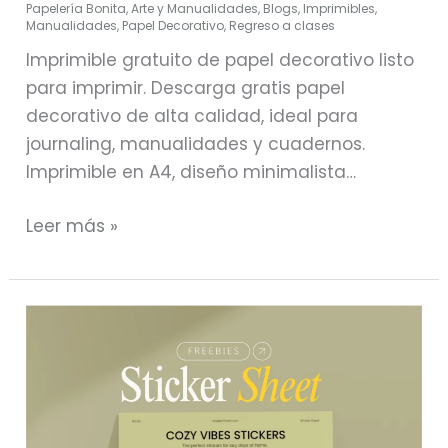
Papelería Bonita
,
Arte y Manualidades
,
Blogs
,
Imprimibles
,
Manualidades
,
Papel Decorativo
,
Regreso a clases
Imprimible gratuito de papel decorativo listo
para imprimir. Descarga gratis papel
decorativo de alta calidad, ideal para
journaling, manualidades y cuadernos.
Imprimible en A4, diseño minimalista…
Leer más »
Cozy
Vibes
Stickers:
Plancha
de