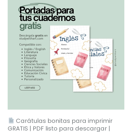
Carátulas
bonitas
para
imprimir
GRATIS
|
PDF
listo
para
descargar
|
Portadas
de
Inglés,
Carátulas bonitas para imprimir
Literatura,
GRATIS | PDF listo para descargar |
Lenguaje