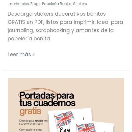
Imprimibles
,
Blogs
,
Papelería Bonita
,
Stickers
Descarga stickers decorativos bonitos
GRATIS en PDF, listos para imprimir. Ideal para
journaling, scrapbooking y amantes de la
papelería bonita
Leer más »
Carátulas
y
portadas
de
inglés
para
cuadernos