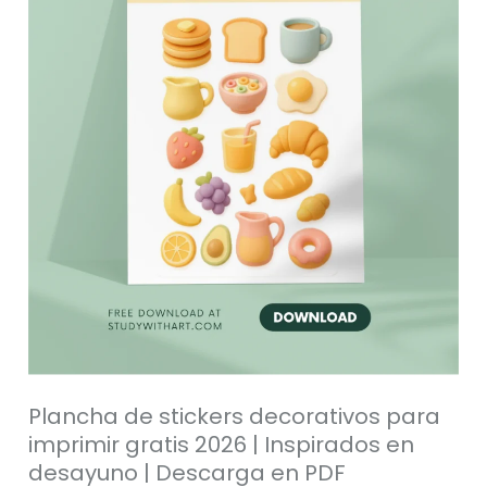
imprimir
gratis
2026
|
Inspirados
en
desayuno
|
Descarga
en
PDF
Plancha de stickers decorativos para
imprimir gratis 2026 | Inspirados en
desayuno | Descarga en PDF