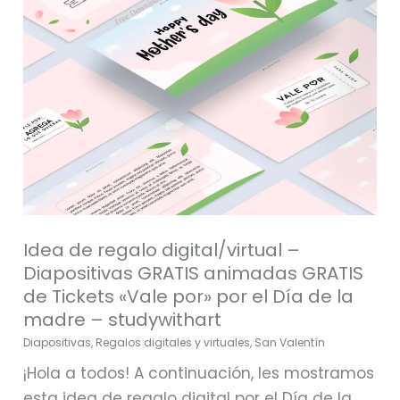
GRATIS
animadas
GRATIS
de
Tickets
«Vale
por»
por
el
Idea de regalo digital/virtual –
Día
Diapositivas GRATIS animadas GRATIS
de
de Tickets «Vale por» por el Día de la
la
madre – studywithart
madre
Diapositivas
,
Regalos digitales y virtuales
,
San Valentín
–
¡Hola a todos! A continuación, les mostramos
studywithart
esta idea de regalo digital por el Día de la