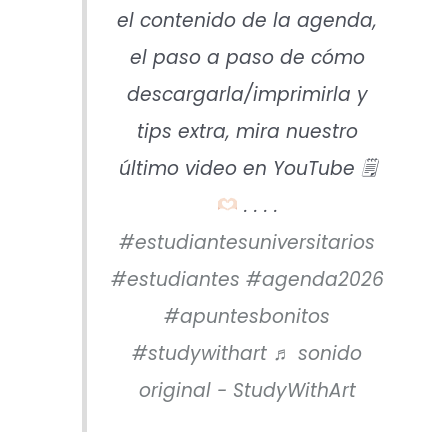
el contenido de la agenda,
el paso a paso de cómo
descargarla/imprimirla y
tips extra, mira nuestro
último video en YouTube 🗒
. . . .
#estudiantesuniversitarios
#estudiantes
#agenda2026
#apuntesbonitos
#studywithart
♬ sonido
original - StudyWithArt